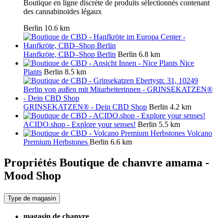
Boutique en ligne discrète de produits sélectionnés contenant
des cannabinoïdes légaux
Berlin
10.6 km
Hanfkröte, CBD–Shop Berlin
Berlin
6.8 km
Nice
Plants
Berlin
8.5 km
GRINSEKATZEN® - Dein CBD Shop
Berlin
4.2 km
ACIDO.shop - Explore your senses!
Berlin
5.5 km
Volcano
Premium Herbstones
Berlin
6.6 km
Propriétés Boutique de chanvre
amama -
Mood Shop
Type de magasin
magasin de chanvre