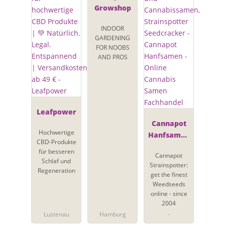
Growshop
INDOOR
GARDENING
FOR NOOBS
AND PROS
Leafpower
Cannapot
Hochwertige
Hanfsamen
CBD-Produkte
- Online
für besseren
Cannapot
Cannabis
Schlaf und
Strainspotter:
Samen
Regeneration
get the finest
Fachhandel
Weedseeds
online - since
2004
Lustenau
Hamburg
-