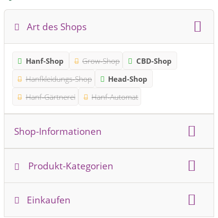
Art des Shops
Hanf-Shop
Grow-Shop
CBD-Shop
Hanfkleidungs-Shop
Head-Shop
Hanf-Gärtnerei
Hanf-Automat
Shop-Informationen
Online-Shop
Stationärer Shop
Produkt-Kategorien
Produktkategorie:
Einkaufen
CBD-Produkte
CBD-Öl
Hanf-Lebensmittel
Hanf-Snacks
Hanf-Süßwaren