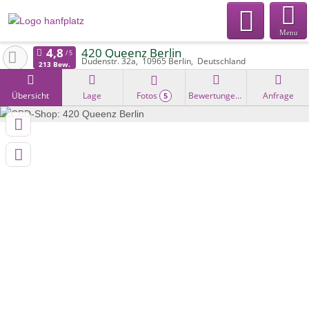
Menu
420 Queenz Berlin
Dudenstr. 32a
10965
Berlin
Deutschland
213 Bew.
Übersicht
Lage
Fotos
Bewertungen
Anfrage
5