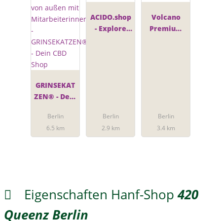
ACIDO.shop
Volcano
- Explore
Premium
your
Herbstones
senses!
GRINSEKAT
ZEN® - Dein
CBD Shop
Berlin
Berlin
Berlin
6.5 km
2.9 km
3.4 km
Eigenschaften Hanf-Shop
420
Queenz Berlin