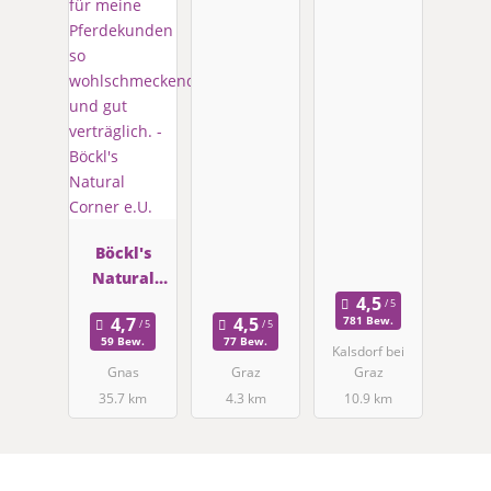
Böckl's
Natural
Corner e.U.
781 Bew.
59 Bew.
77 Bew.
Kalsdorf bei
Gnas
Graz
Graz
35.7 km
4.3 km
10.9 km