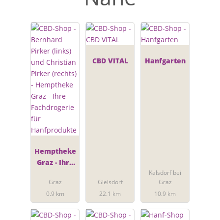
CBD VITAL
Hanfgarten
Hemptheke
Graz - Ihre
Kalsdorf bei
Fachdrogeri
Graz
Gleisdorf
Graz
e für
0.9 km
22.1 km
10.9 km
Hanfproduk
te