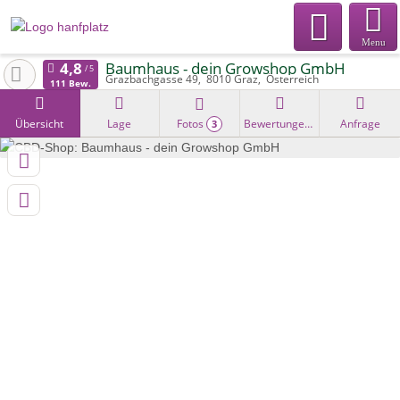
Menu
Baumhaus - dein Growshop GmbH
Grazbachgasse 49
8010
Graz
Österreich
111 Bew.
Übersicht
Lage
Fotos
Bewertungen
Anfrage
3