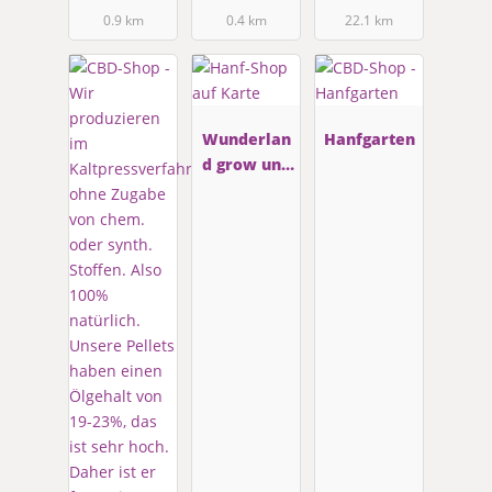
te
0.9 km
0.4 km
22.1 km
Wunderlan
Hanfgarten
d grow und
Stecklingsh
op