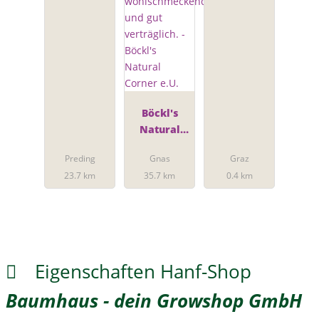
Böckl's
Natural
Corner e.U.
Preding
Gnas
Graz
23.7 km
35.7 km
0.4 km
Eigenschaften Hanf-Shop
Baumhaus - dein Growshop GmbH