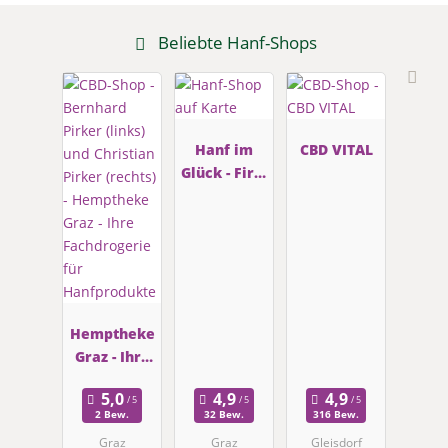
Beliebte Hanf-Shops
Hanf im
CBD VITAL
Glück - First
Hanf Shop
Hemptheke
Graz - Ihre
Fachdrogeri
e für
2 Bew.
32 Bew.
316 Bew.
Hanfproduk
Graz
Graz
Gleisdorf