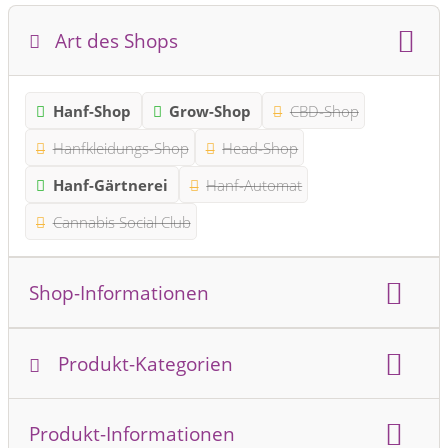
Art des Shops
Hanf-Shop
Grow-Shop
CBD-Shop
Hanfkleidungs-Shop
Head-Shop
Hanf-Gärtnerei
Hanf-Automat
Cannabis Social Club
Shop-Informationen
Beratung
Online-Shop
Stationärer Shop
Produkt-Kategorien
Produktkategorie:
Produkt-Informationen
Hanf-Pflanzen
Hanf-Anbau
Anbau-Zubehör