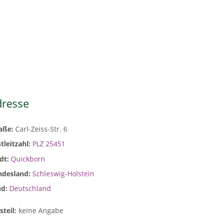
dresse
raße:
Carl-Zeiss-Str. 6
tleitzahl:
PLZ 25451
dt:
Quickborn
ndesland:
Schleswig-Holstein
nd:
Deutschland
steil:
keine Angabe