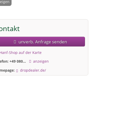
zeigen
2 / 8
ontakt
unverb. Anfrage senden
Hanf-Shop auf der Karte
lefon:
+49 080...
anzeigen
mepage:
dropdealer.de/