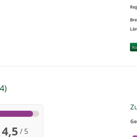
Re
Br
Lä
Ro
4
Z
Ge
4,5
/ 5