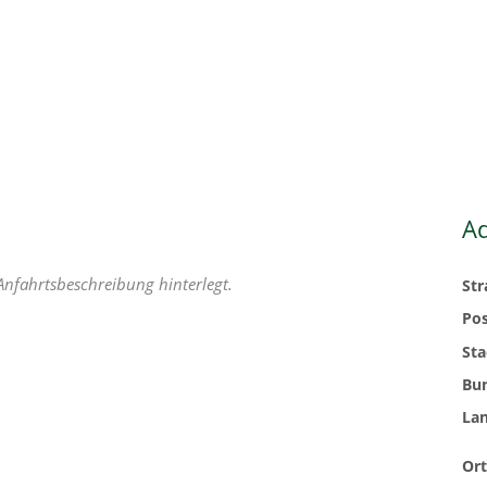
A
Anfahrtsbeschreibung hinterlegt.
St
Pos
Sta
Bu
La
Ort