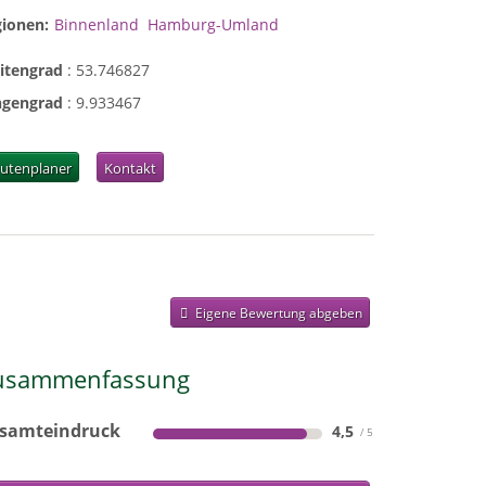
gionen:
Binnenland
Hamburg-Umland
eitengrad
:
53.746827
ngengrad
:
9.933467
utenplaner
Kontakt
Eigene Bewertung abgeben
usammenfassung
samteindruck
4,5