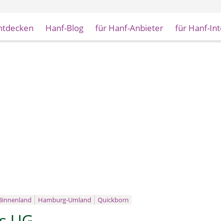
ntdecken
Hanf-Blog
für Hanf-Anbieter
für Hanf-In
Binnenland
Hamburg-Umland
Quickborn
s UG