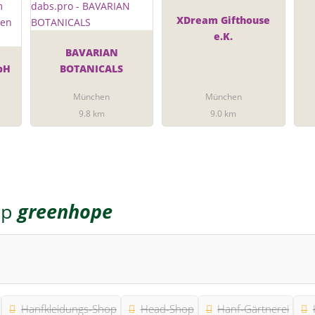
XDream Gifthouse
e.K.
BAVARIAN
mbH
BOTANICALS
München
München
9.8 km
9.0 km
op
greenhope
Hanfkleidungs-Shop
Head-Shop
Hanf-Gärtnerei