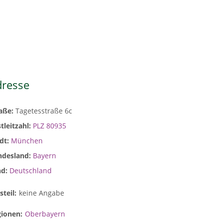
dresse
raße:
Tagetesstraße 6c
tleitzahl:
PLZ 80935
dt:
München
ndesland:
Bayern
nd:
Deutschland
steil:
keine Angabe
gionen:
Oberbayern