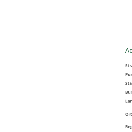
A
St
Pos
Sta
Bu
La
Ort
Re