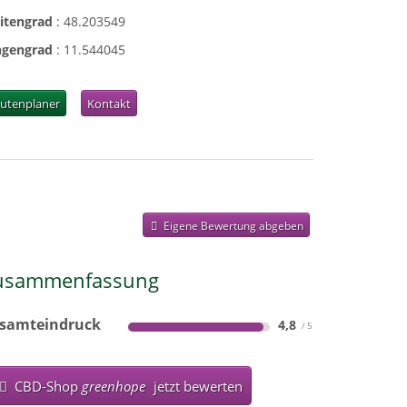
eitengrad
:
48.203549
ngengrad
:
11.544045
utenplaner
Kontakt
Eigene Bewertung abgeben
usammenfassung
samteindruck
4,8
CBD-Shop
greenhope
jetzt bewerten