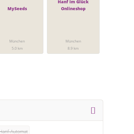
Hanf im Glück
MySeeds
Onlineshop
München
München
5.0 km
8.9 km
Hanf-Automat