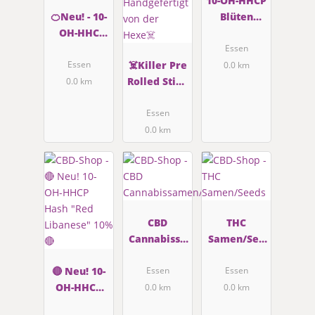
10-OH-HHCP
🍊Neu! - 10-
Blüten
OH-HHC
"Caramel
Blüten
Candy" 10%
Essen
"Orangello"
☠️Killer Pre
10-OH-HHCP
Essen
0.0 km
40% 10-OH-
Rolled Stick
0.0 km
HHC🍊
"Hexenmix
- CBD, 10-
Essen
OH-HHC,
0.0 km
CBG & CBN -
Handgeferti
gt von der
Hexe☠️
CBD
THC
Cannabissa
Samen/See
men/Seeds
ds
🔴 Neu! 10-
Essen
Essen
OH-HHCP
0.0 km
0.0 km
Hash "Red