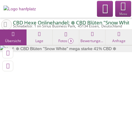
Menu
CBD Hexe Onlinehandel: ❄️ CBD Blüten "Snow Whit
Schnabelstr. 1 im Sirius Business Park
45134
Essen
Deutschland
Übersicht
Lage
Fotos
Bewertungen
Anfrage
3