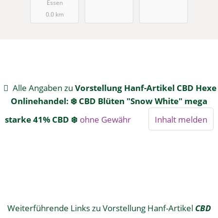
Libanese"
Essen
10% 🔴
0.0 km
Alle Angaben zu
Vorstellung Hanf-Artikel CBD Hexe
Onlinehandel: ❄️ CBD Blüten "Snow White" mega
starke 41% CBD ❄️
ohne Gewähr
Inhalt melden
Weiterführende Links zu Vorstellung Hanf-Artikel
CBD