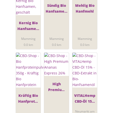
Sündig Bio
Mehlig Bio
Hanfsamen-
Hanfmehl
Crunch
Kernig Bio
Hanfsamen,
geschält
Mamming
Mamming
Mamming
0.0 km
0.0 km
0.0 km
High
Premium
Kräftig Bio
Ananas
VITALHemp
Hanfprotei
Express
CBD-Öl 15%
n
26%
- CBD-
Neumarkt am
Extrakt in