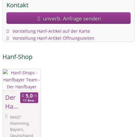
Kontakt
unverb. Anfrage senden
Vorstellung Hanf-Artikel auf der Karte
Vorstellung Hanf-Artikel Öffnungszeiten
Hanf-Shop
Der
17 Bew.
Han
fbay
94437
er
Mamming,
Bayern,
Deutschland