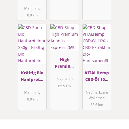
geschält
Mamming
0.0 km
High
Premium
Kräftig Bio
Ananas
VITALHemp
Hanfprotei
Express
CBD-Öl 10%
Regenstauf
n
26%
- CBD-
65.5 km
Extrakt in
Mamming
Neumarkt am
Wallersee
Bio-
0.0 km
88.6 km
Hanfsamen
öl