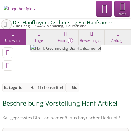
Menu
Der Hanfbayer : Gschmeidig Bio Hanfsamenöl
Zum Haag 1
94437
Mamming
Deutschland
Übersicht
Lage
Fotos
Bewertungen
Anfrage
1
Kategorie:
Hanf-Lebensmittel
Bio
Beschreibung Vorstellung Hanf-Artikel
Kaltgepresstes Bio Hanfsamenöl aus bayrischer Herkunft!