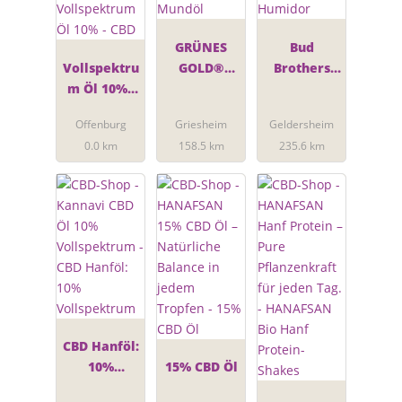
GRÜNES
Bud
Vollspektru
GOLD®
Brothers
m Öl 10% -
Natur 5%
Humidor
CBD
CBD-Mundöl
Offenburg
Griesheim
Geldersheim
0.0 km
158.5 km
235.6 km
CBD Hanföl:
10%
15% CBD Öl
Vollspektru