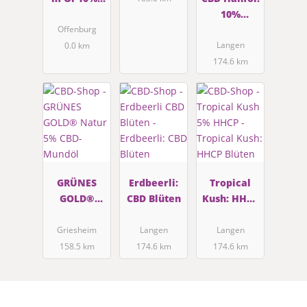
CBD
10%
Vollspektru
Offenburg
m
Langen
0.0 km
174.6 km
GRÜNES
Erdbeerli:
Tropical
GOLD®
CBD Blüten
Kush: HHCP
Natur 5%
Blüten
CBD-Mundöl
Griesheim
Langen
Langen
158.5 km
174.6 km
174.6 km