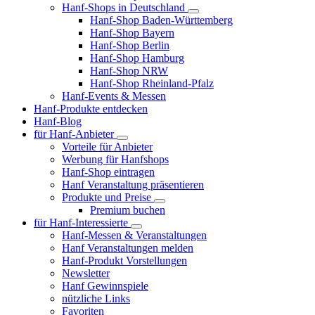
Hanf-Shops in Deutschland
Hanf-Shop Baden-Württemberg
Hanf-Shop Bayern
Hanf-Shop Berlin
Hanf-Shop Hamburg
Hanf-Shop NRW
Hanf-Shop Rheinland-Pfalz
Hanf-Events & Messen
Hanf-Produkte entdecken
Hanf-Blog
für Hanf-Anbieter
Vorteile für Anbieter
Werbung für Hanfshops
Hanf-Shop eintragen
Hanf Veranstaltung präsentieren
Produkte und Preise
Premium buchen
für Hanf-Interessierte
Hanf-Messen & Veranstaltungen
Hanf Veranstaltungen melden
Hanf-Produkt Vorstellungen
Newsletter
Hanf Gewinnspiele
nützliche Links
Favoriten