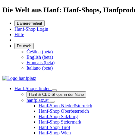
Die Welt aus Hanf: Hanf-Shops, Hanfpro
Barrierefreiheit
Hanf-Shop Login
Hilfe
Deutsch
Čeština (beta)
English (beta)
Français (beta)
Italiano (beta)
Hanf-Shops finden
Hanf & CBD-Shops in der Nähe
hanfplatz.at
Hanf-Shop Niederösterreich
Hanf-Shop Oberösterreich
Hanf-Shop Salzburg
Hanf-Shop Steiermark
Hanf-Shop Tirol
Hanf-Shop Wien