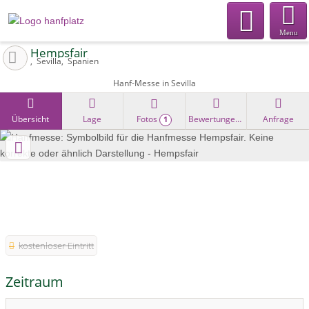
Menu
Hempsfair
Sevilla
Spanien
Hanf-Messe in Sevilla
Übersicht
Lage
Fotos
Bewertungen
Anfrage
1
kostenloser Eintritt
Zeitraum