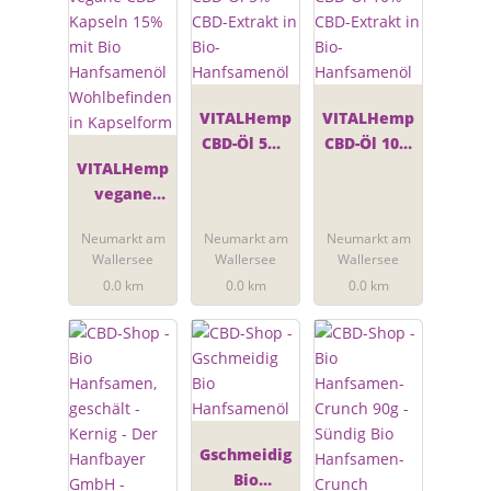
VITALHemp
VITALHemp
CBD-Öl 5% -
CBD-Öl 10%
VITALHemp
CBD-Extrakt
- CBD-
vegane
in Bio-
Extrakt in
CBD-
Hanfsamen
Bio-
Neumarkt am
Neumarkt am
Neumarkt am
Kapseln
öl
Hanfsamen
Wallersee
Wallersee
Wallersee
15% mit Bio
öl
0.0 km
0.0 km
0.0 km
Hanfsamen
öl
Wohlbefind
en in
Kapselform
Gschmeidig
Bio