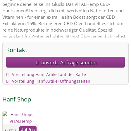
beginne deine Reise ins Glück! Das VITALHemp CBD-
Hanfsamenöl versorgt dich mit wertvollen Nährstoffen und
Vitaminen - für einen extra Health Boost sorgt der CBD
Extrakt von 15%. Bei unseren CBD Ölen handelt es sich um
reine Naturprodukte in hochwertiger Qualität. Speziell
entwickelt für Zeiten erhöhten Stress! Überzeuge dich selbst
von der einfachen Anwendung, der besonders guten
Kontakt
Verträglichkeit und dem nussig-herben Geschmack.
unverb. Anfrage senden
Vorstellung Hanf-Artikel auf der Karte
Vorstellung Hanf-Artikel Öffnungszeiten
Hanf-Shop