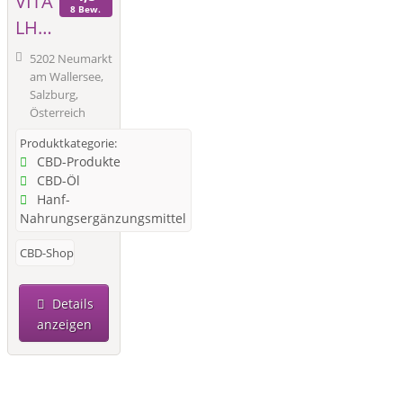
VITA
8 Bew.
LHe
mp
5202 Neumarkt
am Wallersee,
Salzburg,
Österreich
Produktkategorie:
CBD-Produkte
CBD-Öl
Hanf-
Nahrungsergänzungsmittel
CBD-Shop
Details
anzeigen