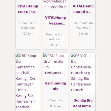
VITALHemp
VITALHemp
CBD-Öl 10%
CBD-Öl 5% -
- CBD-
VITALHemp
CBD-Extrakt
Extrakt in
vegane
in Bio-
Neumarkt am
Neumarkt am
Wallersee
Wallersee
Bio-
CBD-
Hanfsamen
0.0 km
0.0 km
Hanfsamen
Kapseln
öl
Neumarkt am
Wallersee
öl
15% mit Bio
0.0 km
Hanfsamen
öl
Wohlbefind
en in
Kapselform
Gschmeidig
Bio
Hanfsamen
öl
Sündig Bio
Mamming
Hanfsamen-
88.6 km