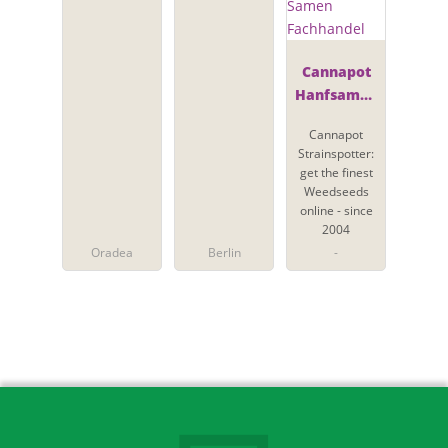
Cannapot
Hanfsamen
- Online
Cannapot
Cannabis
Strainspotter:
Samen
get the finest
Fachhandel
Weedseeds
online - since
2004
Oradea
Berlin
-