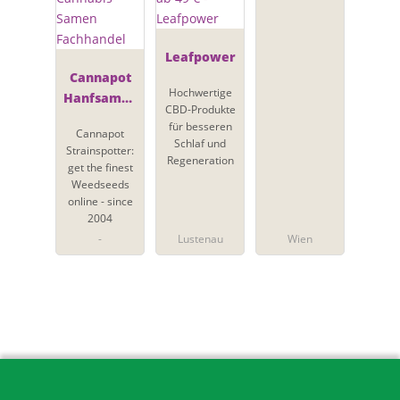
Leafpower
Cannapot
Hochwertige
Hanfsamen
CBD-Produkte
- Online
für besseren
Cannapot
Cannabis
Schlaf und
Strainspotter:
Samen
Regeneration
get the finest
Fachhandel
Weedseeds
online - since
2004
-
Lustenau
Wien