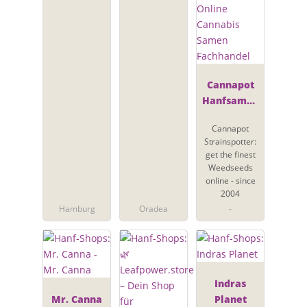
Cannapot
Hanfsamen
- Online
Cannapot
Cannabis
Strainspotter:
Samen
get the finest
Fachhandel
Weedseeds
online - since
2004
Hamburg
Oradea
-
Indras
Mr. Canna
Planet