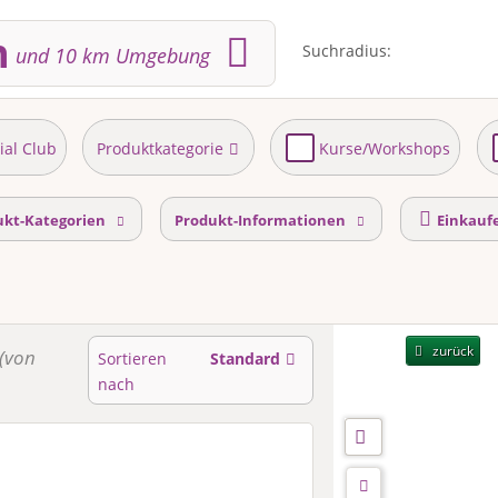
h
Suchradius:
und
10
km Umgebung
ial Club
Produktkategorie
Kurse/Workshops
ukt-Kategorien
Produkt-Informationen
Einkauf
zurück
(von
Sortieren
Standard
nach