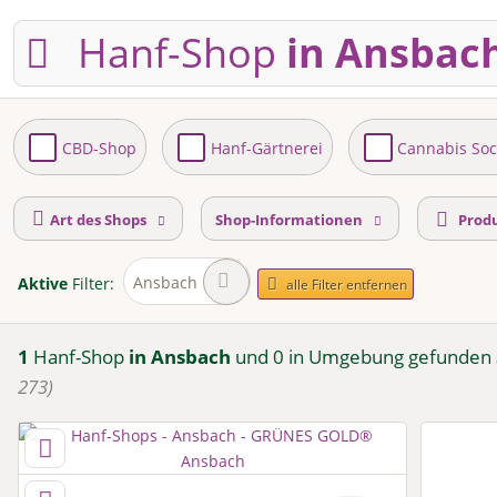
Hanf-Shop
in Ansbac
CBD-Shop
Hanf-Gärtnerei
Cannabis Soc
Art des Shops
Shop-Informationen
Prod
Ansbach
Aktive
Filter:
alle Filter entfernen
1
Hanf-Shop
in Ansbach
und 0 in Umgebung
gefunden
273)