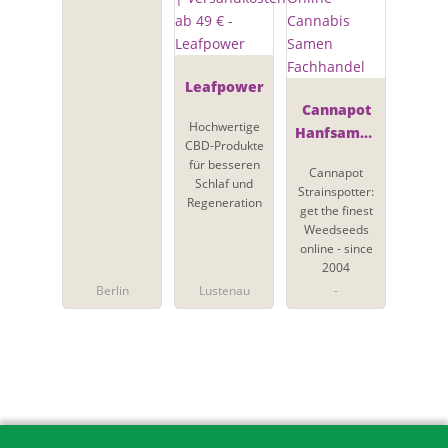
Leafpower
Cannapot
Hochwertige
Hanfsamen
CBD-Produkte
- Online
für besseren
Cannapot
Cannabis
Schlaf und
Strainspotter:
Samen
Regeneration
get the finest
Fachhandel
Weedseeds
online - since
2004
Berlin
Lustenau
-