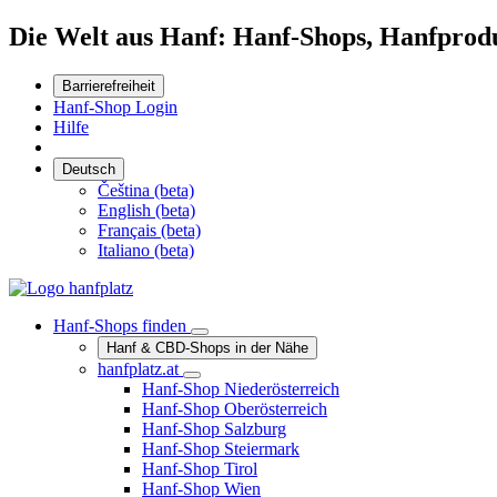
Die Welt aus Hanf: Hanf-Shops, Hanfpro
Barrierefreiheit
Hanf-Shop Login
Hilfe
Deutsch
Čeština (beta)
English (beta)
Français (beta)
Italiano (beta)
Hanf-Shops finden
Hanf & CBD-Shops in der Nähe
hanfplatz.at
Hanf-Shop Niederösterreich
Hanf-Shop Oberösterreich
Hanf-Shop Salzburg
Hanf-Shop Steiermark
Hanf-Shop Tirol
Hanf-Shop Wien