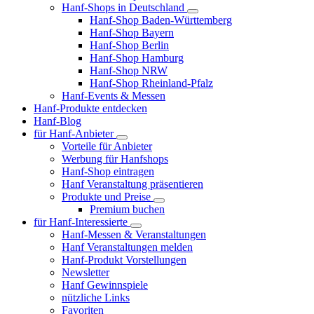
Hanf-Shops in Deutschland
Hanf-Shop Baden-Württemberg
Hanf-Shop Bayern
Hanf-Shop Berlin
Hanf-Shop Hamburg
Hanf-Shop NRW
Hanf-Shop Rheinland-Pfalz
Hanf-Events & Messen
Hanf-Produkte entdecken
Hanf-Blog
für Hanf-Anbieter
Vorteile für Anbieter
Werbung für Hanfshops
Hanf-Shop eintragen
Hanf Veranstaltung präsentieren
Produkte und Preise
Premium buchen
für Hanf-Interessierte
Hanf-Messen & Veranstaltungen
Hanf Veranstaltungen melden
Hanf-Produkt Vorstellungen
Newsletter
Hanf Gewinnspiele
nützliche Links
Favoriten