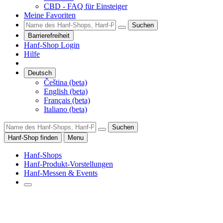
CBD - FAQ für Einsteiger
Meine Favoriten
Suchen
Barrierefreiheit
Hanf-Shop Login
Hilfe
Deutsch
Čeština (beta)
English (beta)
Français (beta)
Italiano (beta)
Suchen
Hanf-Shop finden
Menu
Hanf-Shops
Hanf-Produkt-Vorstellungen
Hanf-Messen & Events