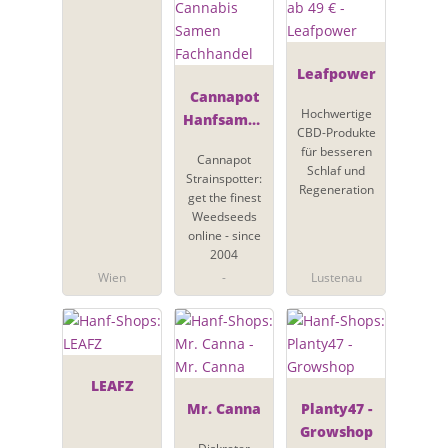
Leafpower
Cannapot
Hochwertige
Hanfsamen
CBD-Produkte
- Online
für besseren
Cannapot
Cannabis
Schlaf und
Strainspotter:
Samen
Regeneration
get the finest
Fachhandel
Weedseeds
online - since
2004
Wien
-
Lustenau
LEAFZ
Mr. Canna
Planty47 -
Growshop