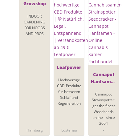
Growshop
INDOOR
GARDENING
FOR NOOBS
AND PROS
Leafpower
Cannapot
Hochwertige
Hanfsamen
CBD-Produkte
- Online
für besseren
Cannapot
Cannabis
Schlaf und
Strainspotter:
Samen
Regeneration
get the finest
Fachhandel
Weedseeds
online - since
2004
Hamburg
Lustenau
-