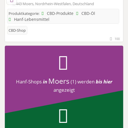
47443 Moers, Nordrhein-Westfalen, Deutschland
CBD-Produkte
CBD-Öl
Produktkategorie:
Hanf-Lebensmittel
CBD-Shop
100
Moers
Hanf-Shops
in
(1)
werden
bis hier
angezeigt