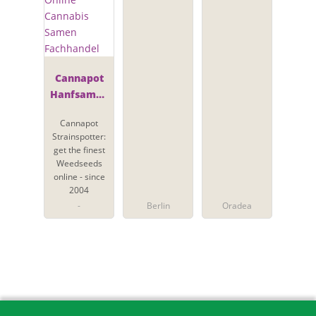
Cannapot
Hanfsamen
- Online
Cannapot
Cannabis
Strainspotter:
Samen
get the finest
Fachhandel
Weedseeds
online - since
2004
-
Berlin
Oradea