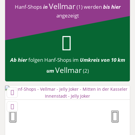
Vellmar
Hanf-Shops
in
(1)
werden
bis hier
angezeigt
Ab hier
folgen
Hanf-Shops
im
Umkreis von 10 km
Vellmar
um
(2)