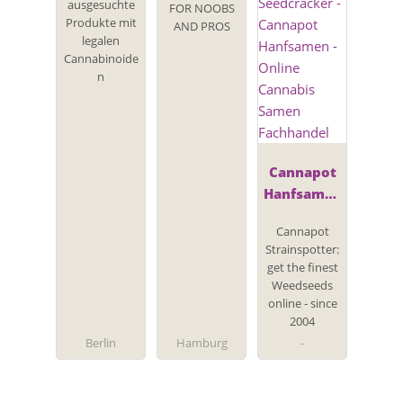
ausgesuchte
FOR NOOBS
Produkte mit
AND PROS
legalen
Cannabinoide
n
Cannapot
Hanfsamen
- Online
Cannapot
Cannabis
Strainspotter:
Samen
get the finest
Fachhandel
Weedseeds
online - since
2004
Berlin
Hamburg
-