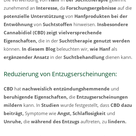
zunehmend an
Interesse,
da
Forschungsergebnisse
auf die
potenzielle Unterstützung
von
Hanfprodukten bei der
Entwöhnung
von
Suchtstoffen
hinweisen.
Insbesondere
Cannabidiol (CBD) zeigt vielversprechende
Eigenschaften,
die in der
Suchttherapie genutzt werden
können.
In diesem Blog
beleuchten wir,
wie Hanf
als
ergänzender Ansatz
in der
Suchtbehandlung
dienen kann.
Reduzierung von Entzugserscheinungen:
CBD
hat
nachweislich entzündungshemmende
und
beruhigende Eigenschaften,
die
Entzugserscheinungen
mildern
kann. In
Studien
wurde festgestellt, dass
CBD dazu
beiträgt,
Symptome wie
Angst, Schlaflosigkeit
und
Unruhe,
die
während des Entzugs
auftreten, zu
lindern.