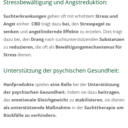
Stressbewältigung und Angstreduktion:
Suchterkrankungen
gehen oft mit erhöhtem
Stress und
Angst
einher.
CBD
trägt dazu
bei,
den
Stresspegel zu
senken
und
angstlindernde Effekte
zu erzielen. Dies
trägt
dazu bei, den
Drang
nach suchtunterstützenden
Substanzen
zu
reduzieren,
die oft als
Bewältigungsmechanismus für
Stress
dienen.
Unterstützung der psychischen Gesundheit:
Hanfprodukte
spielen
eine Rolle
bei der
Unterstützung
der psychischen
Gesundheit.
Indem sie dazu
beitragen
,
das
emotionale Gleichgewicht
zu
stabilisieren
, sie dienen
als unterstützende Maßnahme
in der
Suchttherapie
um
Rückfälle zu verhindern.