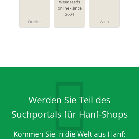
Fachhandel
Weedseeds
online - since
2004
Oradea
-
Wien
Werden Sie Teil des
Suchportals für Hanf-Shops
Kommen Sie in die Welt aus Hanf: