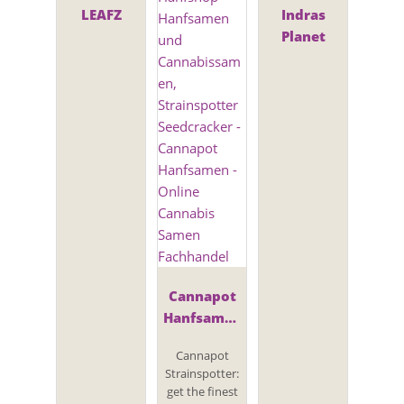
LEAFZ
Indras
Planet
Cannapot
Hanfsamen
- Online
Cannapot
Cannabis
Strainspotter:
Samen
get the finest