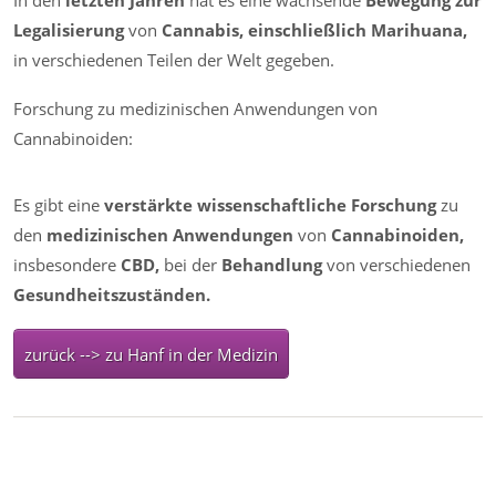
In den
letzten Jahren
hat es eine wachsende
Bewegung zur
Legalisierung
von
Cannabis,
einschließlich Marihuana,
in verschiedenen Teilen der Welt gegeben.
Forschung zu medizinischen Anwendungen von
Cannabinoiden:
Es gibt eine
verstärkte wissenschaftliche Forschung
zu
den
medizinischen Anwendungen
von
Cannabinoiden,
insbesondere
CBD,
bei der
Behandlung
von verschiedenen
Gesundheitszuständen.
zurück --> zu Hanf in der Medizin