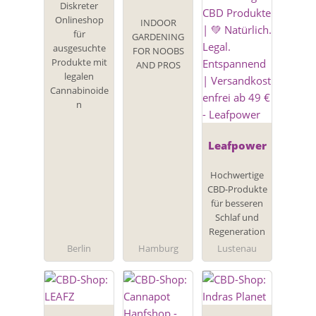
Diskreter
Onlineshop
INDOOR
für
GARDENING
ausgesuchte
FOR NOOBS
Produkte mit
AND PROS
legalen
Cannabinoide
n
Leafpower
Hochwertige
CBD-Produkte
für besseren
Schlaf und
Regeneration
Berlin
Hamburg
Lustenau