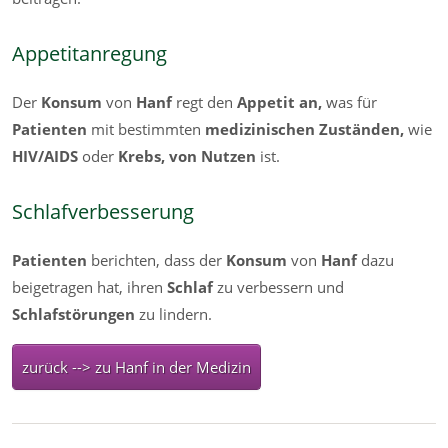
Appetitanregung
Der
Konsum
von
Hanf
regt den
Appetit an,
was für
Patienten
mit bestimmten
medizinischen Zuständen,
wie
HIV/AIDS
oder
Krebs, von Nutzen
ist.
Schlafverbesserung
Patienten
berichten, dass der
Konsum
von
Hanf
dazu
beigetragen hat, ihren
Schlaf
zu verbessern und
Schlafstörungen
zu lindern.
zurück --> zu Hanf in der Medizin