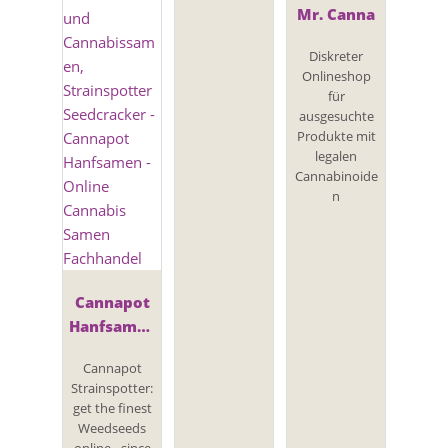
Mr. Canna
Diskreter
Onlineshop
für
ausgesuchte
Produkte mit
legalen
Cannabinoide
n
Cannapot
Hanfsamen
- Online
Cannapot
Cannabis
Strainspotter:
Samen
get the finest
Fachhandel
Weedseeds
online - since