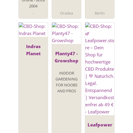
2004
-
Oradea
Berlin
Indras
Planet
Planty47 -
Growshop
INDOOR
GARDENING
FOR NOOBS
AND PROS
Leafpower